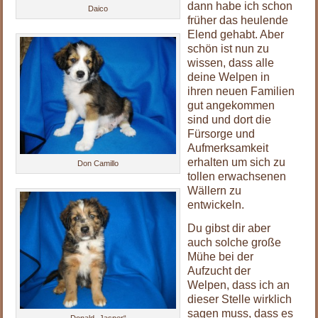
dann habe ich schon
Daico
früher das heulende
Elend gehabt. Aber
schön ist nun zu
wissen, dass alle
deine Welpen in
ihren neuen Familien
gut angekommen
sind und dort die
Fürsorge und
Aufmerksamkeit
erhalten um sich zu
Don Camillo
tollen erwachsenen
Wällern zu
entwickeln.
Du gibst dir aber
auch solche große
Mühe bei der
Aufzucht der
Welpen, dass ich an
dieser Stelle wirklich
sagen muss, dass es
Donald „Jasper“