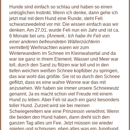
Hunde sind einfach so schlau und haben so einen
untrüglichen Instinkt. Wenn ich denke, dann gehe ich
jetzt mal mit dem Hund eine Runde, steht Feli
schwanzwedelnd vor mir. Die wissen einfach was wir
denken. Am 27.01. wurde Feli nun ein Jahr und ist ca.
6 Monate bei uns.
(Anmerk.: Ich habe ihr Feli von
einer anderen befreundeten Wällerzüchterin
vermittelt)
Weihnachten waren wir zum
Winterwandern im Schnee im Kleinwalsertal und da
war sie ganz in ihrem Element. Wasser und Meer war
toll, durch den Sand zu flitzen war toll und in den
tiefen weichen weißen Schnee kopfüber zu springen,
das war wohl das größte. Sie ist so durch den Schnee
geflitzt, dass es eine wahre Wonne war das mit
anzusehen. Wir haben sie immer unsere Schneewutz
genannt. Ja es macht schon viel Freude mit einem
Hund zu leben. Aber Feli ist auch ein ganz besonders
toller Hund. Zurzeit wird sie bei meinen
Schwiegereltern wie eine Prinzessin verwöhnt. Wenn
die beiden den Hund haben, dann dreht sich den
ganzen Tag alles um Fee. Jetzt müssen sie wieder
spielen und schmusen, eben alles was ein Junghund