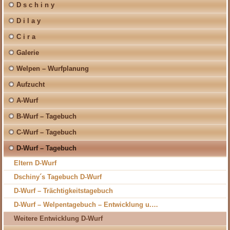
D s c h i n y
D i l a y
C i r a
Galerie
Welpen – Wurfplanung
Aufzucht
A-Wurf
B-Wurf – Tagebuch
C-Wurf – Tagebuch
D-Wurf – Tagebuch
Eltern D-Wurf
Dschiny´s Tagebuch D-Wurf
D-Wurf – Trächtigkeitstagebuch
D-Wurf – Welpentagebuch – Entwicklung u.…
Weitere Entwicklung D-Wurf