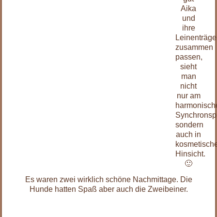
Aika
und
ihre
Leinenträge
zusammen
passen,
sieht
man
nicht
nur am
harmonisch
Synchronsp
sondern
auch in
kosmetisch
Hinsicht.
🙂
Es waren zwei wirklich schöne Nachmittage. Die
Hunde hatten Spaß aber auch die Zweibeiner.