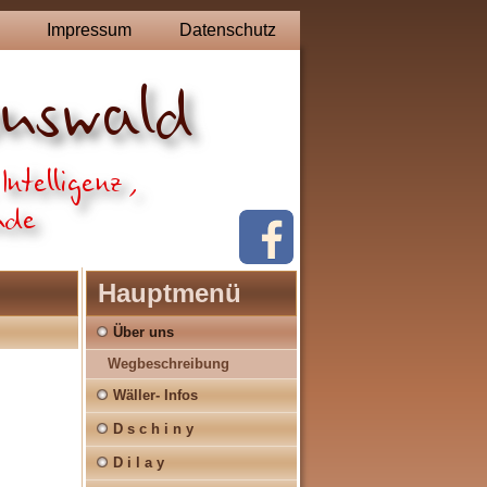
Impressum
Datenschutz
Hauptmenü
Über uns
Wegbeschreibung
Wäller- Infos
D s c h i n y
D i l a y