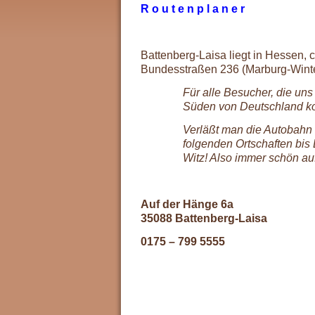
R o u t e n p l a n e r
Battenberg-Laisa liegt in Hessen, 
Bundesstraßen 236 (Marburg-Winte
Für alle Besucher, die u
Süden von Deutschland ko
Verläßt man die Autobahn 
folgenden Ortschaften bis B
Witz! Also immer schön auf
Auf der Hänge 6a
35088 Battenberg-Laisa
0175 – 799 5555