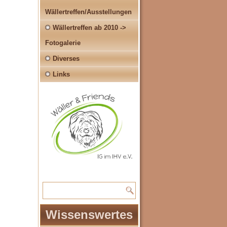
Wällertreffen/Ausstellungen
Wällertreffen ab 2010 ->
Fotogalerie
Diverses
Links
Wissenswertes