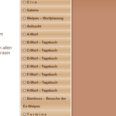
C i r a
Galerie
Welpen – Wurfplanung
Aufzucht
em
A-Wurf
B-Wurf – Tagebuch
n allen
C-Wurf – Tagebuch
t kein
D-Wurf – Tagebuch
E-Wurf – Tagebuch
F-Wurf – Tagebuch
G-Wurf – Tagebuch
H-Wurf – Tagebuch
Bamboos – Besuche der
Ex-Welpen
T e r m i n e