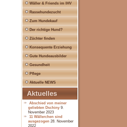
Wäller & Friends im IHV
Rassehundezucht
Zum Hundekauf
Der richtige Hund?
Züchter finden
Konsequente Erziehung
Gute Hundeausbilder
Gesundheit
Pflege
Aktuelle NEWS
Aktuelles
Abschied von meiner
geliebten Dschiny
9.
November 2023
11 Wällerchen sind
ausgezogen
28. November
2022