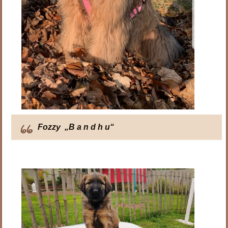
Fozzy „B a n d h u“