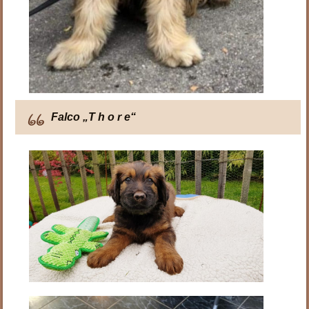
Falco „T h o r e“