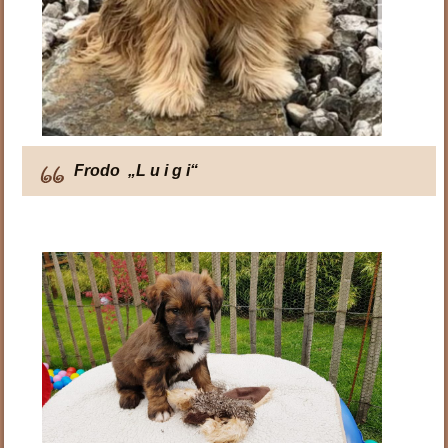
Frodo „L u i g i“