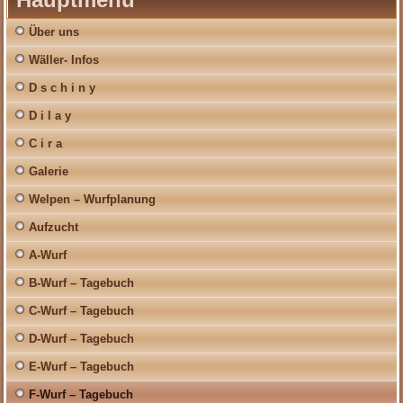
Über uns
Wäller- Infos
D s c h i n y
D i l a y
C i r a
Galerie
Welpen – Wurfplanung
Aufzucht
A-Wurf
B-Wurf – Tagebuch
C-Wurf – Tagebuch
D-Wurf – Tagebuch
E-Wurf – Tagebuch
F-Wurf – Tagebuch