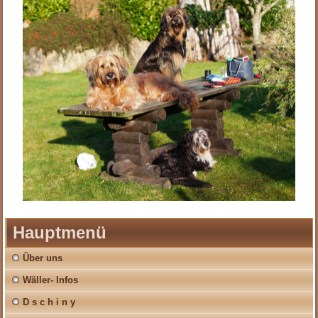
Hauptmenü
Über uns
Wäller- Infos
D s c h i n y