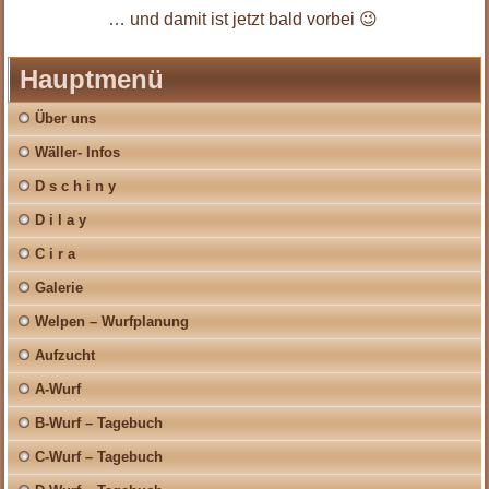
… und damit ist jetzt bald vorbei 😉
Hauptmenü
Über uns
Wäller- Infos
D s c h i n y
D i l a y
C i r a
Galerie
Welpen – Wurfplanung
Aufzucht
A-Wurf
B-Wurf – Tagebuch
C-Wurf – Tagebuch