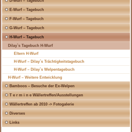
D-Wurf – Tagebuch
E-Wurf – Tagebuch
F-Wurf – Tagebuch
G-Wurf – Tagebuch
H-Wurf – Tagebuch
Dilay`s Tagebuch H-Wurf
Eltern H-Wurf
H-Wurf – Dilay´s Trächtigkeitstagebuch
H-Wurf – Dilay`s Welpentagebuch
H-Wurf – Weitere Entwicklung
Bamboos – Besuche der Ex-Welpen
T e r m i n e Wällertreffen/Ausstellungen
Wällertreffen ab 2010 -> Fotogalerie
Diverses
Links