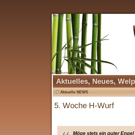
© imagophotodesign / Fotolia
Aktuelles, Neues, Wel
Aktuelle NEWS
5. Woche H-Wurf
Möge stets ein guter Engel