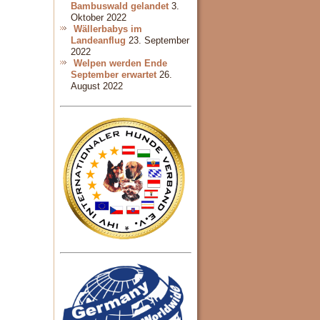
Bambuswald gelandet
3.
Oktober 2022
Wällerbabys im
Landeanflug
23. September
2022
Welpen werden Ende
September erwartet
26.
August 2022