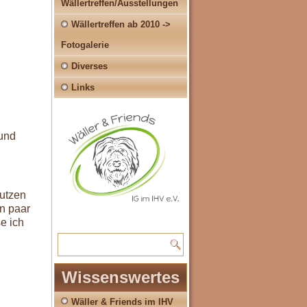
Wällertreffen/Ausstellungen
Wällertreffen ab 2010 ->
Fotogalerie
Diverses
Links
 und
Putzen
in paar
e ich
Wissenswertes
Wäller & Friends im IHV