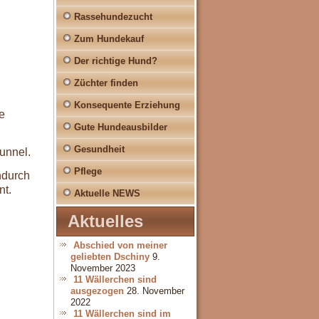
Rassehundezucht
Zum Hundekauf
Der richtige Hund?
Züchter finden
Konsequente Erziehung
e
Gute Hundeausbilder
Gesundheit
unnel.
Pflege
ndurch
nt.
Aktuelle NEWS
Aktuelles
Abschied von meiner
geliebten Dschiny
9.
November 2023
11 Wällerchen sind
ausgezogen
28. November
2022
11 Wällerchen sind im