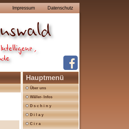
Impressum
Datenschutz
Hauptmenü
Über uns
Wäller- Infos
D s c h i n y
D i l a y
C i r a