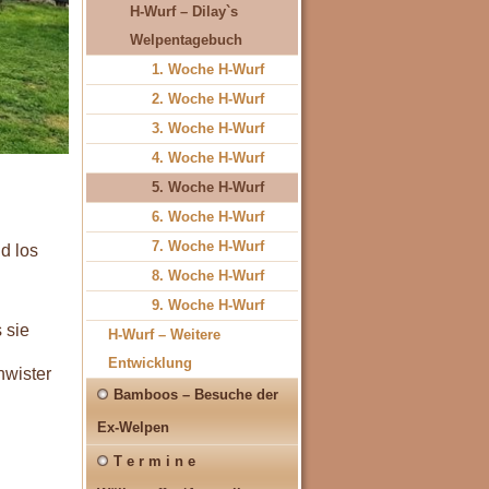
H-Wurf – Dilay`s
Welpentagebuch
1. Woche H-Wurf
2. Woche H-Wurf
3. Woche H-Wurf
4. Woche H-Wurf
5. Woche H-Wurf
6. Woche H-Wurf
7. Woche H-Wurf
d los
8. Woche H-Wurf
9. Woche H-Wurf
 sie
H-Wurf – Weitere
Entwicklung
hwister
Bamboos – Besuche der
Ex-Welpen
T e r m i n e