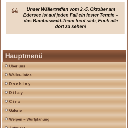
Unser Wällertreffen vom 2.-5. Oktober am
Edersee ist auf jeden Fall ein fester Termin –
das Bambuswald-Team freut sich, Euch alle
dort zu sehen!
.
Hauptmenü
Über uns
Wäller- Infos
D s c h i n y
D i l a y
C i r a
Galerie
Welpen – Wurfplanung