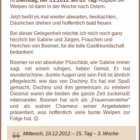
ist
Dienstag, der 5.2.2013, am 63. Tag!
Abgabe der
Welpen ist dann in der Woche nach Ostern.
Jetzt heißt es mal wieder abwarten, beobachten,
Däumchen drehen und hoffentlich bald freuen.
Bei dieser Gelegenheit möchte ich mich noch ganz
herzlich bei Sabine und Jürgen, Frauchen und
Herrchen von Boomer, für die tolle Gastfreundschaft
bedanken!
Boomer ist ein absoluter Plüschbär, wie Sabine immer
sagt, mit einem ruhigen, lieben Gemüt. Er hat
wunderschöne, dunkle Augen und sein Fell ist ähnlich
pflegeleicht, wie das von Dschiny. Es hat viel Spaß
gemacht, Dschiny und ihm gemeinsam zu erleben!
Diesmal waren die beiden die ganze Zeit zuckersüß
miteinander. Boomer hat sich als „Frauenversteher“
und als wahrer Charmeur seiner Angebeteten
präsentiert, was hoffentlich viele bunte Welpen zur
Folge hat. 😉
Mittwoch, 19.12.2012 – 15. Tag – 3. Woche