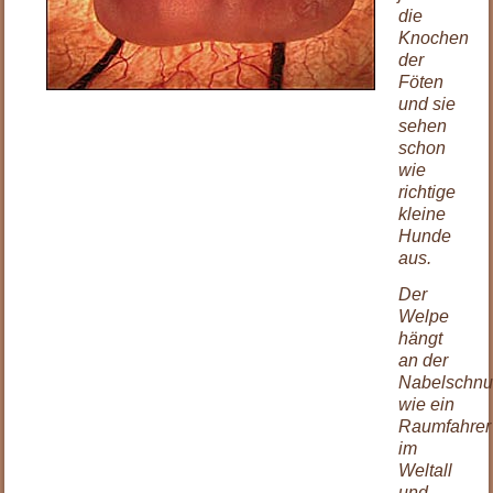
die
Knochen
der
Föten
und sie
sehen
schon
wie
richtige
kleine
Hunde
aus.
Der
Welpe
hängt
an der
Nabelschnu
wie ein
Raumfahrer
im
Weltall
und