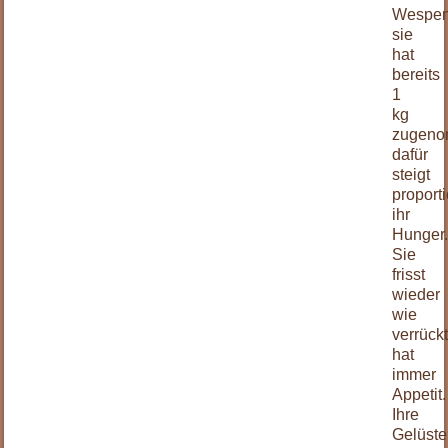
Wespent
sie
hat
bereits
1
kg
zugeno
dafür
steigt
proport
ihr
Hunger
Sie
frisst
wieder
wie
verrückt
hat
immer
Appetit.
Ihre
Gelüste