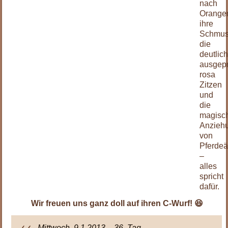
nach
Orange
ihre
Schmus
die
deutlic
ausgepr
rosa
Zitzen
und
die
magisc
Anziehu
von
Pferdeä
–
alles
spricht
dafür.
Wir freuen uns ganz doll auf ihren C-Wurf! 😆
Mittwoch, 9.1.2013 – 36. Tag