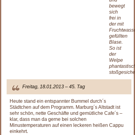
bewegt
sich
frei in
der mit
Fruchtwass
gefüllten
Blase.
So ist
der
Welpe
phantastisc
stoßgesiche
Freitag, 18.01.2013 – 45. Tag
Heute stand ein entspannter Bummel durch´s
Städtchen auf dem Programm. Marburg´s Altstadt ist
sehr schön, nette Geschäfte und gemütliche Cafe´s –
klar, dass man da gerne bei solchen
Minustemperaturen auf einen leckeren heißen Cappu
einkehrt.