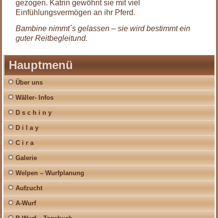
gezogen. Katrin gewöhnt sie mit viel
Einfühlungsvermögen an ihr Pferd.
Bambine nimmt´s gelassen – sie wird bestimmt ein
guter Reitbegleitund.
Hauptmenü
Über uns
Wäller- Infos
D s c h i n y
D i l a y
C i r a
Galerie
Welpen – Wurfplanung
Aufzucht
A-Wurf