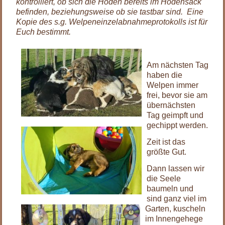
kontrolliert, ob sich die Hoden bereits im Hodensack
befinden, beziehungsweise ob sie tastbar sind. Eine
Kopie des s.g. Welpeneinzelabnahmeprotokolls ist für
Euch bestimmt.
Am nächsten Tag
haben die
Welpen immer
frei, bevor sie am
übernächsten
Tag geimpft und
gechippt werden.
Zeit ist das
größte Gut.
Dann lassen wir
die Seele
baumeln und
sind ganz viel im
Garten, kuscheln
im Innengehege