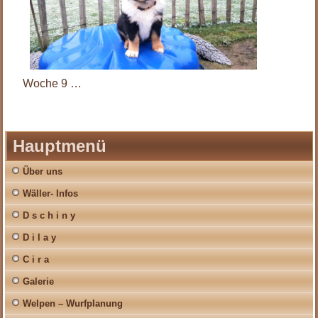
Woche 9 …
Hauptmenü
Über uns
Wäller- Infos
D s c h i n y
D i l a y
C i r a
Galerie
Welpen – Wurfplanung