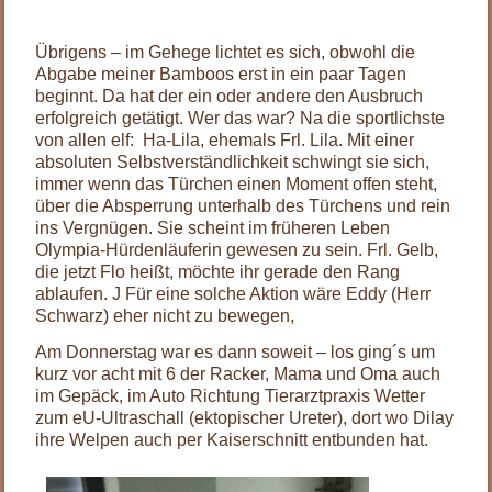
Übrigens – im Gehege lichtet es sich, obwohl die
Abgabe meiner Bamboos erst in ein paar Tagen
beginnt. Da hat der ein oder andere den Ausbruch
erfolgreich getätigt. Wer das war? Na die sportlichste
von allen elf: Ha-Lila, ehemals Frl. Lila. Mit einer
absoluten Selbstverständlichkeit schwingt sie sich,
immer wenn das Türchen einen Moment offen steht,
über die Absperrung unterhalb des Türchens und rein
ins Vergnügen. Sie scheint im früheren Leben
Olympia-Hürdenläuferin gewesen zu sein. Frl. Gelb,
die jetzt Flo heißt, möchte ihr gerade den Rang
ablaufen. J Für eine solche Aktion wäre Eddy (Herr
Schwarz) eher nicht zu bewegen,
Am Donnerstag war es dann soweit – los ging´s um
kurz vor acht mit 6 der Racker, Mama und Oma auch
im Gepäck, im Auto Richtung Tierarztpraxis Wetter
zum eU-Ultraschall (ektopischer Ureter), dort wo Dilay
ihre Welpen auch per Kaiserschnitt entbunden hat.