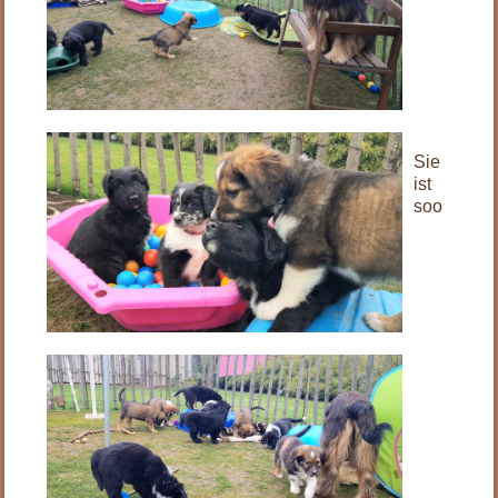
Sie
ist
soo