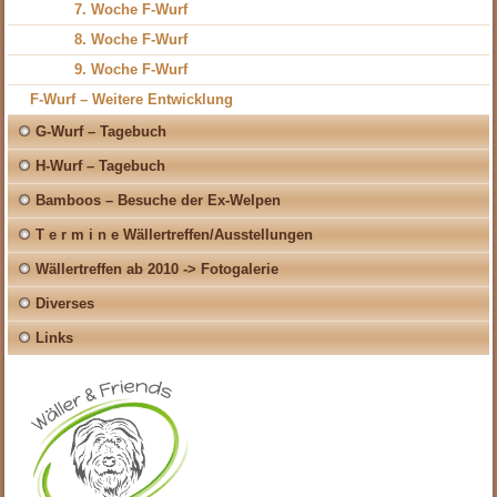
7. Woche F-Wurf
8. Woche F-Wurf
9. Woche F-Wurf
F-Wurf – Weitere Entwicklung
G-Wurf – Tagebuch
H-Wurf – Tagebuch
Bamboos – Besuche der Ex-Welpen
T e r m i n e Wällertreffen/Ausstellungen
Wällertreffen ab 2010 -> Fotogalerie
Diverses
Links