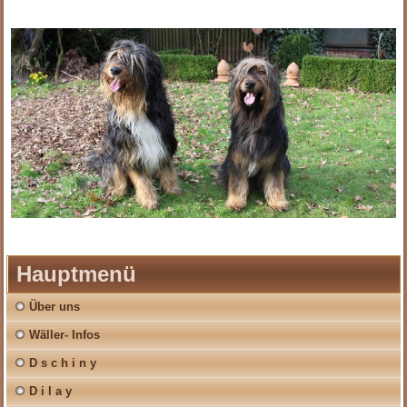
Hauptmenü
Über uns
Wäller- Infos
D s c h i n y
D i l a y