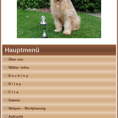
Hauptmenü
Über uns
Wäller- Infos
D s c h i n y
D i l a y
C i r a
Galerie
Welpen – Wurfplanung
Aufzucht