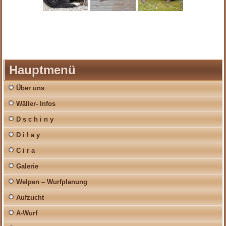
Hauptmenü
Über uns
Wäller- Infos
D s c h i n y
D i l a y
C i r a
Galerie
Welpen – Wurfplanung
Aufzucht
A-Wurf