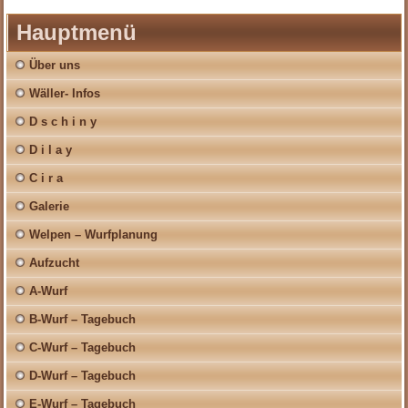
Hauptmenü
Über uns
Wäller- Infos
D s c h i n y
D i l a y
C i r a
Galerie
Welpen – Wurfplanung
Aufzucht
A-Wurf
B-Wurf – Tagebuch
C-Wurf – Tagebuch
D-Wurf – Tagebuch
E-Wurf – Tagebuch