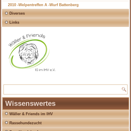
2010 -Welpentreffen A -Wurf Battenberg
Diverses
Links
Wissenswertes
Wäller & Friends im IHV
Rassehundezucht