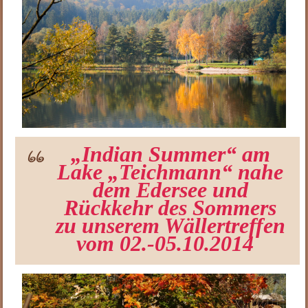
„Indian Summer“ am
Lake „Teichmann“ nahe
dem Edersee und
Rückkehr des Sommers
zu unserem Wällertreffen
vom 02.-05.10.2014