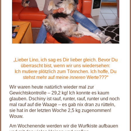
.
„Lieber Lino, ich sag es Dir lieber gleich. Bevor Du
überrascht bist, wenn wir uns wiedersehen:
Ich mutiere plötzlich zum Tönnchen. Ich hoffe, Du
stehst mehr auf meine
inneren
Werte???“
Wir waren heute natürlich wieder mal zur
Gewichtskontrolle – 29,2 kg! Ich konnte es kaum
glauben. Dschiny ist rauf, runter, rauf, runter und noch
mal rauf auf die Waage – es gab nix dran zu rütteln,
sie hat in der letzten Woche 2,5 kg zugenommen!
Wouw.
Am Wochenende werden wir die Wurfkiste aufbauen