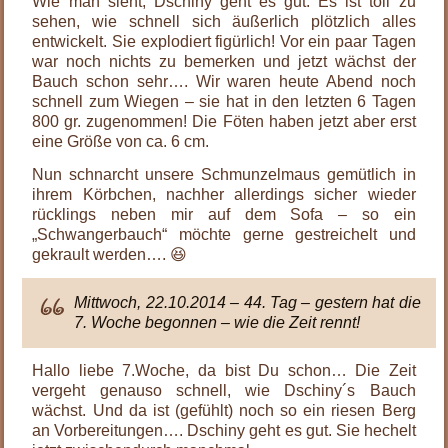
Wie man sieht, Dschiny geht es gut. Es ist toll zu
sehen, wie schnell sich äußerlich plötzlich alles
entwickelt. Sie explodiert figürlich! Vor ein paar Tagen
war noch nichts zu bemerken und jetzt wächst der
Bauch schon sehr…. Wir waren heute Abend noch
schnell zum Wiegen – sie hat in den letzten 6 Tagen
800 gr. zugenommen! Die Föten haben jetzt aber erst
eine Größe von ca. 6 cm.
Nun schnarcht unsere Schmunzelmaus gemütlich in
ihrem Körbchen, nachher allerdings sicher wieder
rücklings neben mir auf dem Sofa – so ein
„Schwangerbauch“ möchte gerne gestreichelt und
gekrault werden…. 😆
Mittwoch, 22.10.2014 – 44. Tag – gestern hat die
7. Woche begonnen – wie die Zeit rennt!
Hallo liebe 7.Woche, da bist Du schon… Die Zeit
vergeht genauso schnell, wie Dschiny´s Bauch
wächst. Und da ist (gefühlt) noch so ein riesen Berg
an Vorbereitungen…. Dschiny geht es gut. Sie hechelt