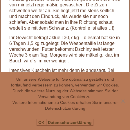
von mir jetzt regelmäßig gewaschen. Die Zitzen
schwellen weiter an. Sie liegt jetzt meistens seitlich
und macht den Eindruck, als würde sie nur noch
schlafen. Aber sobald man in ihre Richtung schaut,
wedelt sie mit dem Schwanz. (Kontrolle ist alles…!)
Ihr Gewicht beträgt aktuell 30,7 kg – diesmal hat sie in
6 Tagen 1,5 kg zugelegt. Die Wespentaille ist lange
verschwunden. Futter bekommt Dschiny seit letzter
Woche 3 x am Tag. Morgens wird sie mäkelig, klar, im
Bauch wird´s immer weniger.
Intensives Kuscheln ist mehr denn je angesagt. Bei
jedem Besuch legt sich Dschiny auf den Rücken und
Um unsere Webseite für Sie optimal zu gestalten und
zeigt ihre dickes Bäuchlein.
fortlaufend verbessern zu können, verwenden wir Cookies.
Durch die weitere Nutzung der Webseite stimmen Sie der
Verwendung von Cookies zu.
Weitere Informationen zu Cookies erhalten Sie in unserer
Datenschutzerklärung
OK
Datenschutzerklärung