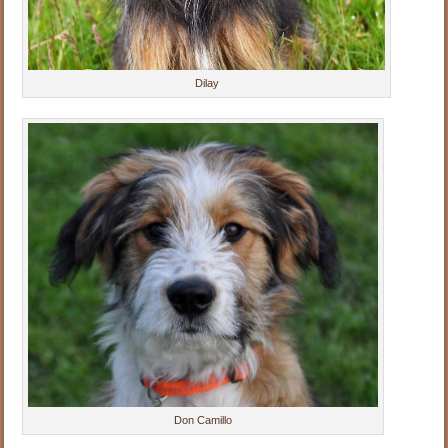
Dilay
.
.
.
.
.
.
Don Camillo
.