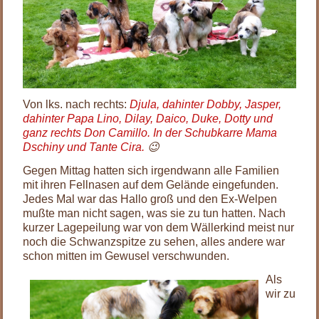
Von lks. nach rechts:
Djula, dahinter Dobby, Jasper,
dahinter Papa Lino, Dilay, Daico, Duke, Dotty und
ganz rechts Don Camillo. In der Schubkarre Mama
Dschiny und Tante Cira.
😉
Gegen Mittag hatten sich irgendwann alle Familien
mit ihren Fellnasen auf dem Gelände eingefunden.
Jedes Mal war das Hallo groß und den Ex-Welpen
mußte man nicht sagen, was sie zu tun hatten. Nach
kurzer Lagepeilung war von dem Wällerkind meist nur
noch die Schwanzspitze zu sehen, alles andere war
schon mitten im Gewusel verschwunden.
Als
wir zu