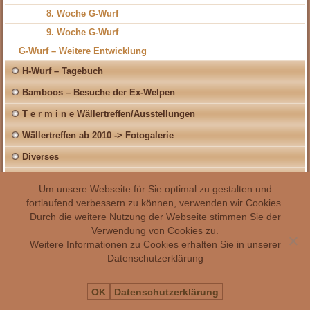
8. Woche G-Wurf
9. Woche G-Wurf
G-Wurf – Weitere Entwicklung
H-Wurf – Tagebuch
Bamboos – Besuche der Ex-Welpen
T e r m i n e Wällertreffen/Ausstellungen
Wällertreffen ab 2010 -> Fotogalerie
Diverses
Links
Um unsere Webseite für Sie optimal zu gestalten und
fortlaufend verbessern zu können, verwenden wir Cookies.
Durch die weitere Nutzung der Webseite stimmen Sie der
Verwendung von Cookies zu.
Weitere Informationen zu Cookies erhalten Sie in unserer
Datenschutzerklärung
OK
Datenschutzerklärung