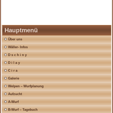
Hauptmenü
Über uns
Wäller- Infos
D s c h i n y
D i l a y
C i r a
Galerie
Welpen – Wurfplanung
Aufzucht
A-Wurf
B-Wurf – Tagebuch