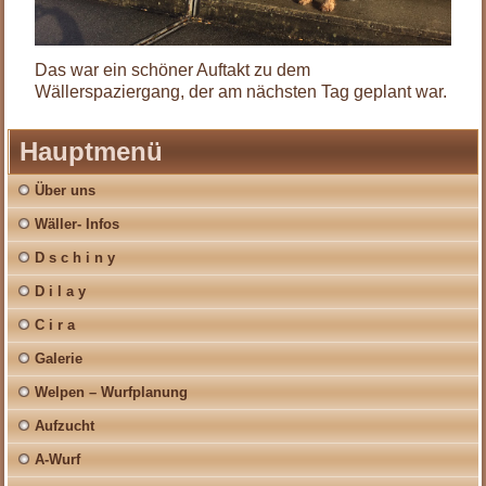
Das war ein schöner Auftakt zu dem
Wällerspaziergang, der am nächsten Tag geplant war.
Hauptmenü
Über uns
Wäller- Infos
D s c h i n y
D i l a y
C i r a
Galerie
Welpen – Wurfplanung
Aufzucht
A-Wurf