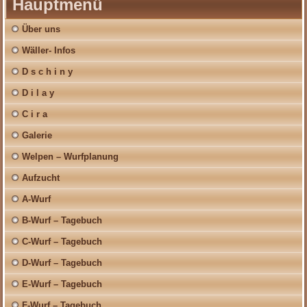
Hauptmenü
Über uns
Wäller- Infos
D s c h i n y
D i l a y
C i r a
Galerie
Welpen – Wurfplanung
Aufzucht
A-Wurf
B-Wurf – Tagebuch
C-Wurf – Tagebuch
D-Wurf – Tagebuch
E-Wurf – Tagebuch
F-Wurf – Tagebuch