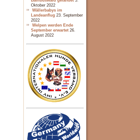
Bambuswald gelandet
3.
Oktober 2022
Wällerbabys im
Landeanflug
23. September
2022
Welpen werden Ende
September erwartet
26.
August 2022