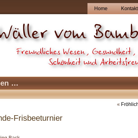
Home
Kontakt
pen …
«
Fröhlic
nde-Frisbeeturnier
ring-Back