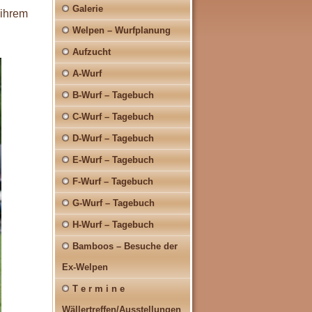
Galerie
 ihrem
Welpen – Wurfplanung
Aufzucht
A-Wurf
B-Wurf – Tagebuch
C-Wurf – Tagebuch
D-Wurf – Tagebuch
E-Wurf – Tagebuch
F-Wurf – Tagebuch
G-Wurf – Tagebuch
H-Wurf – Tagebuch
Bamboos – Besuche der
Ex-Welpen
T e r m i n e
Wällertreffen/Ausstellungen