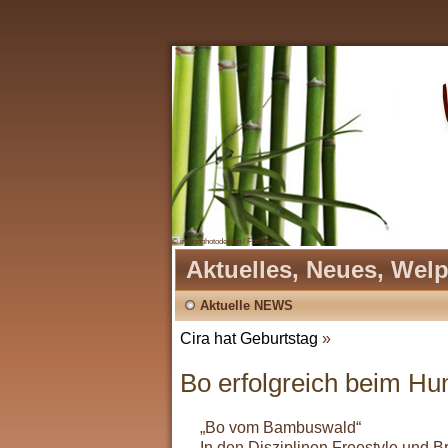
© imagophotodesign / Fotolia
Aktuelles, Neues, Wel
Aktuelle NEWS
Cira hat Geburtstag
»
Bo erfolgreich beim Hu
„Bo vom Bambuswald“
In den Disziplinen Freestyle und B