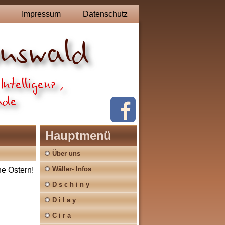
Impressum
Datenschutz
Hauptmenü
Über uns
Wäller- Infos
he Ostern!
D s c h i n y
D i l a y
C i r a