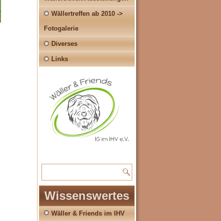
Wällertreffen ab 2010 ->
Fotogalerie
Diverses
Links
Wissenswertes
Wäller & Friends im IHV