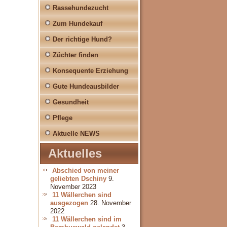
Rassehundezucht
Zum Hundekauf
Der richtige Hund?
Züchter finden
Konsequente Erziehung
Gute Hundeausbilder
Gesundheit
Pflege
Aktuelle NEWS
Aktuelles
Abschied von meiner
geliebten Dschiny
9.
November 2023
11 Wällerchen sind
ausgezogen
28. November
2022
11 Wällerchen sind im