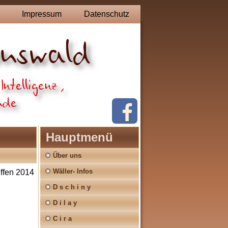
Impressum
Datenschutz
Hauptmenü
Über uns
Wäller- Infos
effen 2014
D s c h i n y
D i l a y
C i r a