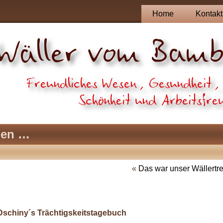
Home
Kontakt
pen …
«
Das war unser Wällertr
Dschiny´s Trächtigskeitstagebuch