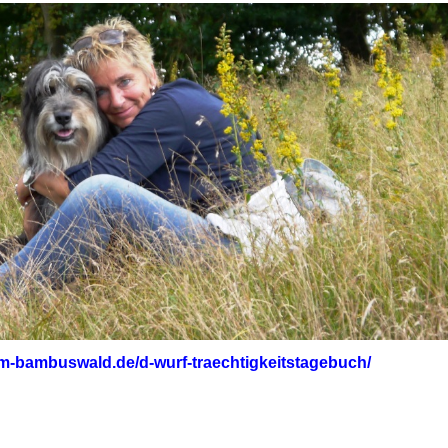
vom-bambuswald.de/d-wurf-traechtigkeitstagebuch/