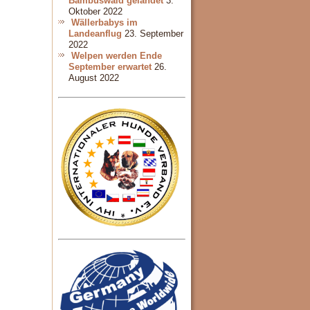
Bambuswald gelandet
3.
Oktober 2022
Wällerbabys im
Landeanflug
23. September
2022
Welpen werden Ende
September erwartet
26.
August 2022