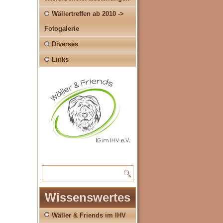
Wällertreffen ab 2010 ->
Fotogalerie
Diverses
Links
Wissenswertes
Wäller & Friends im IHV