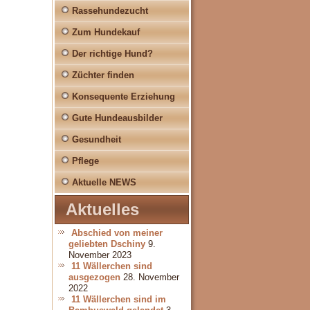
Rassehundezucht
Zum Hundekauf
Der richtige Hund?
Züchter finden
Konsequente Erziehung
Gute Hundeausbilder
Gesundheit
Pflege
Aktuelle NEWS
Aktuelles
Abschied von meiner
geliebten Dschiny
9.
November 2023
11 Wällerchen sind
ausgezogen
28. November
2022
11 Wällerchen sind im