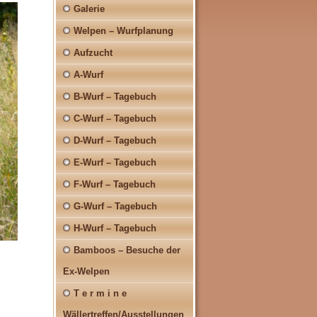
Galerie
Welpen – Wurfplanung
Aufzucht
A-Wurf
B-Wurf – Tagebuch
C-Wurf – Tagebuch
D-Wurf – Tagebuch
E-Wurf – Tagebuch
F-Wurf – Tagebuch
G-Wurf – Tagebuch
H-Wurf – Tagebuch
Bamboos – Besuche der
Ex-Welpen
T e r m i n e
Wällertreffen/Ausstellungen