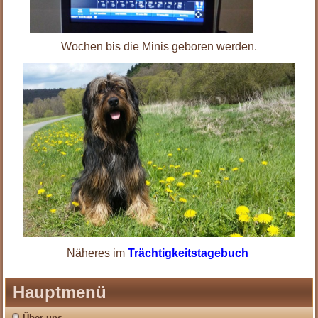
Wochen bis die Minis geboren werden.
Näheres im
Trächtigkeitstagebuch
Hauptmenü
Über uns