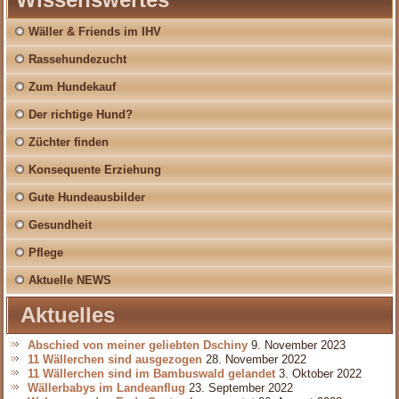
Wäller & Friends im IHV
Rassehundezucht
Zum Hundekauf
Der richtige Hund?
Züchter finden
Konsequente Erziehung
Gute Hundeausbilder
Gesundheit
Pflege
Aktuelle NEWS
Aktuelles
Abschied von meiner geliebten Dschiny
9. November 2023
11 Wällerchen sind ausgezogen
28. November 2022
11 Wällerchen sind im Bambuswald gelandet
3. Oktober 2022
Wällerbabys im Landeanflug
23. September 2022