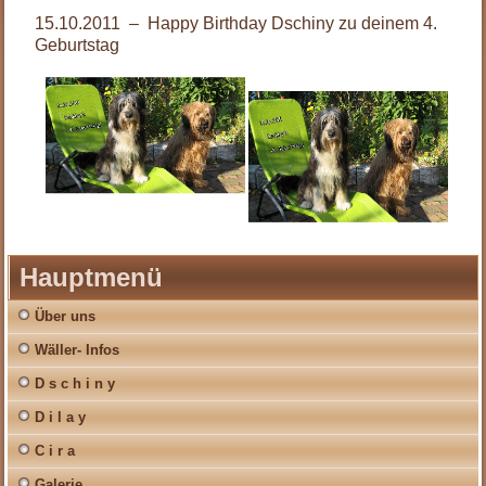
15.10.2011 – Happy Birthday Dschiny zu deinem 4.
Geburtstag
Hauptmenü
Über uns
Wäller- Infos
D s c h i n y
D i l a y
C i r a
Galerie