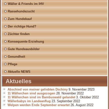
Wäller & Friends im IHV
Rassehundezucht
Zum Hundekauf
Der richtige Hund?
Züchter finden
Konsequente Erziehung
Gute Hundeausbilder
Gesundheit
Pflege
Aktuelle NEWS
Aktuelles
Abschied von meiner geliebten Dschiny
9. November 2023
11 Wällerchen sind ausgezogen
28. November 2022
11 Wällerchen sind im Bambuswald gelandet
3. Oktober 2022
Wällerbabys im Landeanflug
23. September 2022
Welpen werden Ende September erwartet
26. August 2022