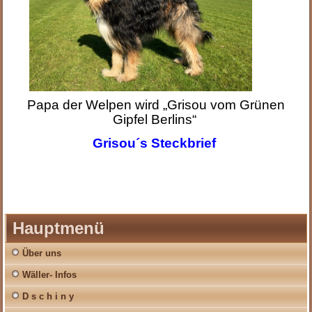
Papa der Welpen wird „Grisou vom Grünen
Gipfel Berlins“
Grisou´s Steckbrief
Hauptmenü
Über uns
Wäller- Infos
D s c h i n y