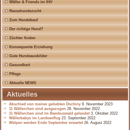
Wäller & Friends im IHV
Rassehundezucht
Zum Hundekauf
Der richtige Hund?
Züchter finden
Konsequente Erziehung
Gute Hundeausbilder
Gesundheit
Pflege
Aktuelle NEWS
Aktuelles
Abschied von meiner geliebten Dschiny
9. November 2023
11 Wällerchen sind ausgezogen
28. November 2022
11 Wällerchen sind im Bambuswald gelandet
3. Oktober 2022
Wällerbabys im Landeanflug
23. September 2022
Welpen werden Ende September erwartet
26. August 2022