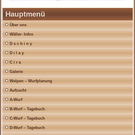
Hauptmenü
Über uns
Wäller- Infos
D s c h i n y
D i l a y
C i r a
Galerie
Welpen – Wurfplanung
Aufzucht
A-Wurf
B-Wurf – Tagebuch
C-Wurf – Tagebuch
D-Wurf – Tagebuch