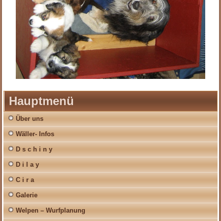
Hauptmenü
Über uns
Wäller- Infos
D s c h i n y
D i l a y
C i r a
Galerie
Welpen – Wurfplanung