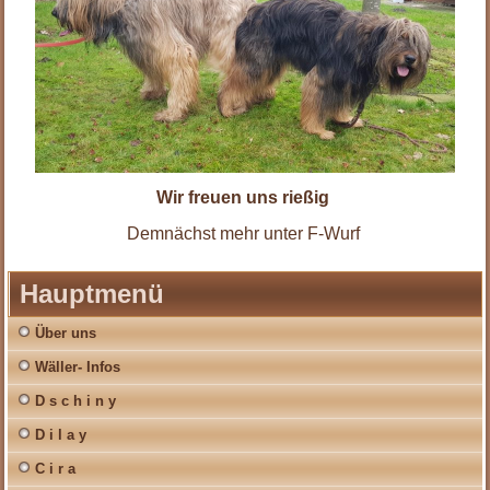
Wir freuen uns rießig
Demnächst mehr unter F-Wurf
Hauptmenü
Über uns
Wäller- Infos
D s c h i n y
D i l a y
C i r a