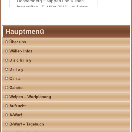
Hauptmenü
Über uns
Wäller- Infos
D s c h i n y
D i l a y
C i r a
Galerie
Welpen – Wurfplanung
Aufzucht
A-Wurf
B-Wurf – Tagebuch