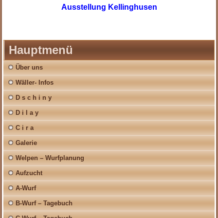
Ausstellung Kellinghusen
Hauptmenü
Über uns
Wäller- Infos
D s c h i n y
D i l a y
C i r a
Galerie
Welpen – Wurfplanung
Aufzucht
A-Wurf
B-Wurf – Tagebuch