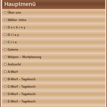
Hauptmenü
Über uns
Wäller- Infos
D s c h i n y
D i l a y
C i r a
Galerie
Welpen – Wurfplanung
Aufzucht
A-Wurf
B-Wurf – Tagebuch
C-Wurf – Tagebuch
D-Wurf – Tagebuch
E-Wurf – Tagebuch