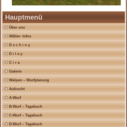
Hauptmenü
Über uns
Wäller- Infos
D s c h i n y
D i l a y
C i r a
Galerie
Welpen – Wurfplanung
Aufzucht
A-Wurf
B-Wurf – Tagebuch
C-Wurf – Tagebuch
D-Wurf – Tagebuch