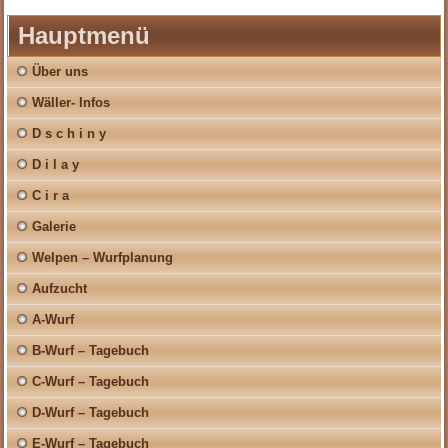
Hauptmenü
Über uns
Wäller- Infos
D s c h i n y
D i l a y
C i r a
Galerie
Welpen – Wurfplanung
Aufzucht
A-Wurf
B-Wurf – Tagebuch
C-Wurf – Tagebuch
D-Wurf – Tagebuch
E-Wurf – Tagebuch