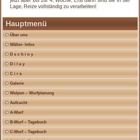
jetzt aber bis zur 4. Woche. Erst dann sind sie in der
Lage, Reize vollständig zu verarbeiten!
Hauptmenü
Über uns
Wäller- Infos
D s c h i n y
D i l a y
C i r a
Galerie
Welpen – Wurfplanung
Aufzucht
A-Wurf
B-Wurf – Tagebuch
C-Wurf – Tagebuch