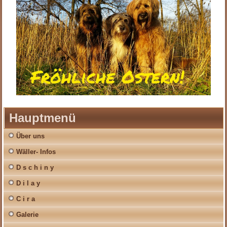
Hauptmenü
Über uns
Wäller- Infos
D s c h i n y
D i l a y
C i r a
Galerie