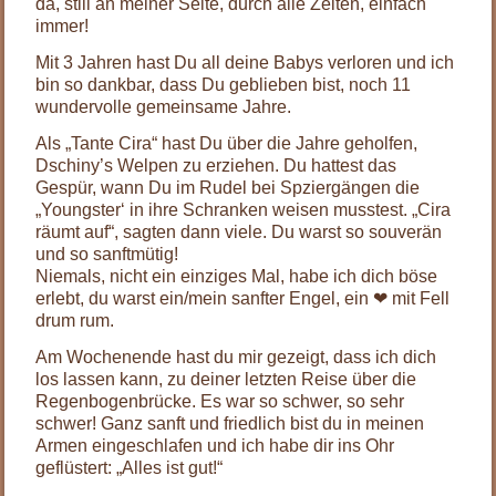
da, still an meiner Seite, durch alle Zeiten, einfach
immer!
Mit 3 Jahren hast Du all deine Babys verloren und ich
bin so dankbar, dass Du geblieben bist, noch 11
wundervolle gemeinsame Jahre.
Als „Tante Cira“ hast Du über die Jahre geholfen,
Dschiny’s Welpen zu erziehen. Du hattest das
Gespür, wann Du im Rudel bei Spziergängen die
„Youngster‘ in ihre Schranken weisen musstest. „Cira
räumt auf“, sagten dann viele. Du warst so souverän
und so sanftmütig!
Niemals, nicht ein einziges Mal, habe ich dich böse
erlebt, du warst ein/mein sanfter Engel, ein
❤
mit Fell
drum rum.
Am Wochenende hast du mir gezeigt, dass ich dich
los lassen kann, zu deiner letzten Reise über die
Regenbogenbrücke. Es war so schwer, so sehr
schwer! Ganz sanft und friedlich bist du in meinen
Armen eingeschlafen und ich habe dir ins Ohr
geflüstert: „Alles ist gut!“