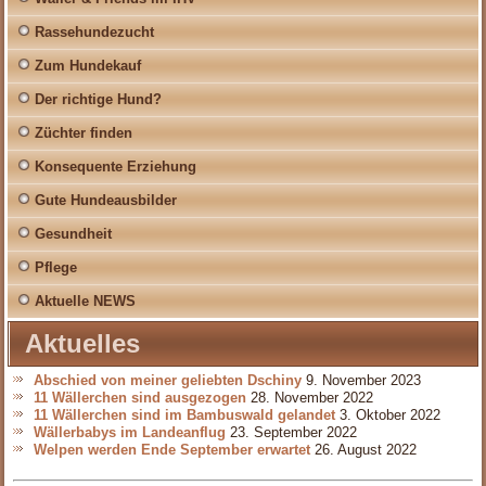
Rassehundezucht
Zum Hundekauf
Der richtige Hund?
Züchter finden
Konsequente Erziehung
Gute Hundeausbilder
Gesundheit
Pflege
Aktuelle NEWS
Aktuelles
Abschied von meiner geliebten Dschiny
9. November 2023
11 Wällerchen sind ausgezogen
28. November 2022
11 Wällerchen sind im Bambuswald gelandet
3. Oktober 2022
Wällerbabys im Landeanflug
23. September 2022
Welpen werden Ende September erwartet
26. August 2022