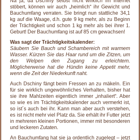
Na ja, da Dschiny selbst nicht wirklich im Internet
stöbert, können wir auch „heimlich“ ihr Gewicht und
Bauchumfang verraten. Sie bringt nun stattliche 34,1
kg auf die Waage, d.h. gute 9 kg mehr, als zu Beginn
der Trächtigkeit und schon 1 kg mehr als bei ihrer 1.
Geburt! Der Bauchumfang ist auf 85 cm gewachsen!
Was sagt der Trächtigkeitskalender:
Säubern Sie Bauch und Schambereich mit warmem
Wasser. Kürzen Sie das Haar rund um die Zitzen, um
den Welpen den Zugang zu erleichtern.
Möglicherweise hat die Hündin keine Appetit mehr,
wenn die Zeit der Niederkunft naht.
Auch Dschiny fängt beim Fressen an zu mäkeln. Ein
für sie wirklich ungewöhnliches Verhalten, bisher hat
sie ihre Mahlzeiten eigentlich immer „inhaliert“. Aber
so wie es im Trächtigkeitskalender auch vermerkt ist,
so ist´s auch bei ihr. Kann man aber auch verstehen,
es ist nicht mehr viel Platz da. Sie erhält ihr Futter jetzt
in mehreren kleinen Portionen, immer mit besonderen
und leckeren Zutaten.
An Bauchumfang hat sie ja ordentlich zugelegt – jetzt