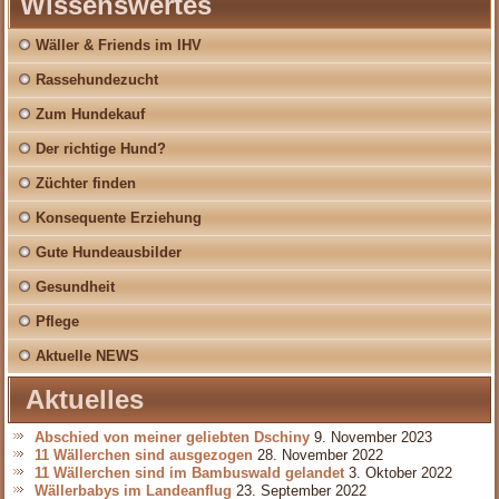
Wissenswertes
Wäller & Friends im IHV
Rassehundezucht
Zum Hundekauf
Der richtige Hund?
Züchter finden
Konsequente Erziehung
Gute Hundeausbilder
Gesundheit
Pflege
Aktuelle NEWS
Aktuelles
Abschied von meiner geliebten Dschiny
9. November 2023
11 Wällerchen sind ausgezogen
28. November 2022
11 Wällerchen sind im Bambuswald gelandet
3. Oktober 2022
Wällerbabys im Landeanflug
23. September 2022