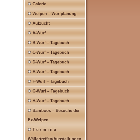
Galerie
Welpen – Wurfplanung
Aufzucht
A-Wurf
B-Wurf – Tagebuch
C-Wurf – Tagebuch
D-Wurf – Tagebuch
E-Wurf – Tagebuch
F-Wurf – Tagebuch
G-Wurf – Tagebuch
H-Wurf – Tagebuch
Bamboos – Besuche der
Ex-Welpen
T e r m i n e
Wällertreffen/Ausstellungen