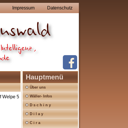
Impressum
Datenschutz
Hauptmenü
Über uns
Wäller- Infos
f Welpe 5
D s c h i n y
D i l a y
C i r a