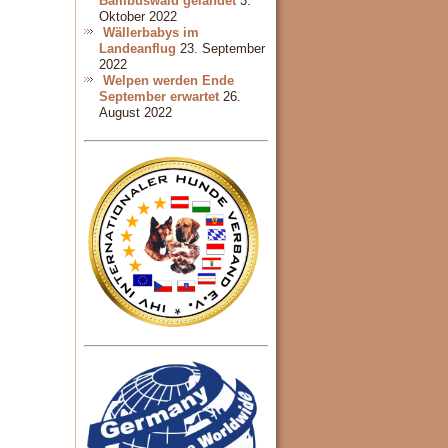
Bambuswald gelandet
3.
Oktober 2022
Wällerbabys im
Landeanflug
23. September
2022
Welpen werden Ende
September erwartet
26.
August 2022