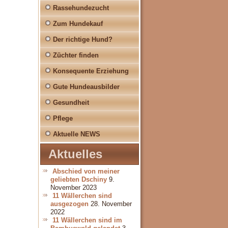
Rassehundezucht
Zum Hundekauf
Der richtige Hund?
Züchter finden
Konsequente Erziehung
Gute Hundeausbilder
Gesundheit
Pflege
Aktuelle NEWS
Aktuelles
Abschied von meiner
geliebten Dschiny
9.
November 2023
11 Wällerchen sind
ausgezogen
28. November
2022
11 Wällerchen sind im