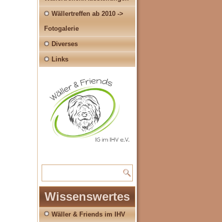
Wällertreffen ab 2010 ->
Fotogalerie
Diverses
Links
Wissenswertes
Wäller & Friends im IHV