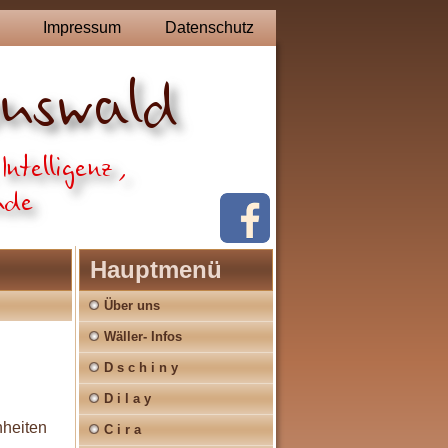
Impressum
Datenschutz
Hauptmenü
Über uns
Wäller- Infos
D s c h i n y
D i l a y
heiten
C i r a