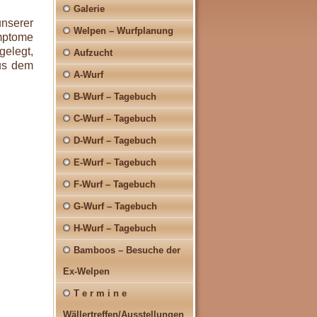
Galerie
nserer
Welpen – Wurfplanung
mptome
gelegt,
Aufzucht
us dem
A-Wurf
B-Wurf – Tagebuch
C-Wurf – Tagebuch
D-Wurf – Tagebuch
E-Wurf – Tagebuch
F-Wurf – Tagebuch
G-Wurf – Tagebuch
H-Wurf – Tagebuch
Bamboos – Besuche der
Ex-Welpen
T e r m i n e
Wällertreffen/Ausstellungen