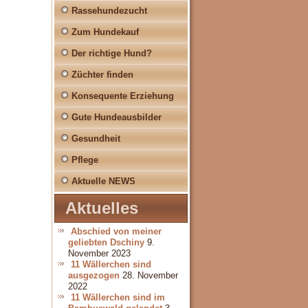
Rassehundezucht
Zum Hundekauf
Der richtige Hund?
Züchter finden
Konsequente Erziehung
Gute Hundeausbilder
Gesundheit
Pflege
Aktuelle NEWS
Aktuelles
Abschied von meiner
geliebten Dschiny
9.
November 2023
11 Wällerchen sind
ausgezogen
28. November
2022
11 Wällerchen sind im