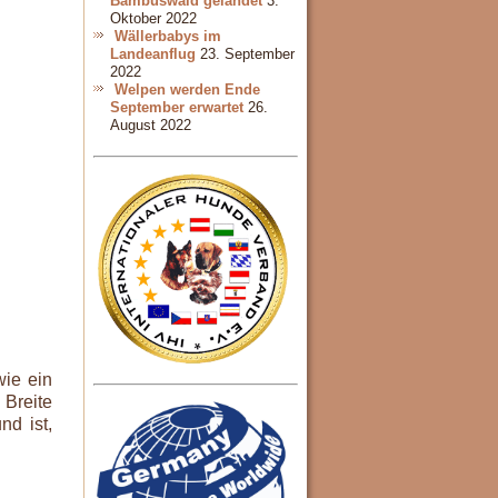
Bambuswald gelandet
3.
Oktober 2022
Wällerbabys im
Landeanflug
23. September
2022
Welpen werden Ende
September erwartet
26.
August 2022
wie ein
 Breite
nd ist,