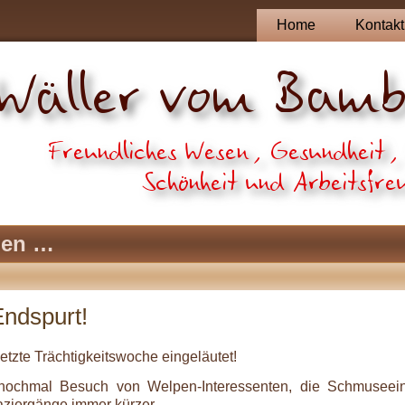
Home
Kontakt
pen …
Endspurt!
etzte Trächtigkeitswoche eingeläutet!
nochmal Besuch von Welpen-Interessenten, die Schmuseein
aziergänge immer kürzer.