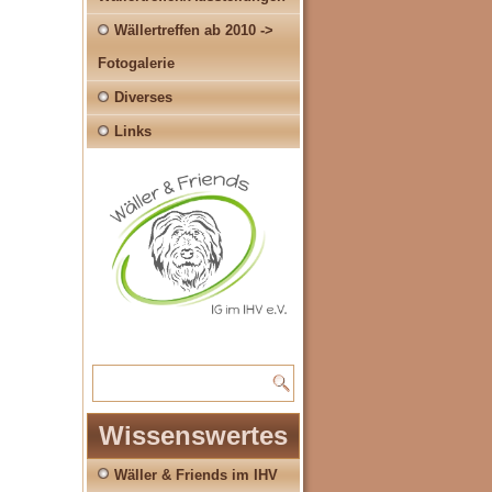
Wällertreffen ab 2010 ->
Fotogalerie
Diverses
Links
Wissenswertes
Wäller & Friends im IHV