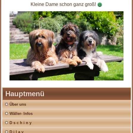
Kleine Dame schon ganz groß!
Hauptmenü
Über uns
Wäller- Infos
D s c h i n y
D i l a y