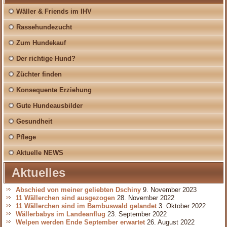
Wäller & Friends im IHV
Rassehundezucht
Zum Hundekauf
Der richtige Hund?
Züchter finden
Konsequente Erziehung
Gute Hundeausbilder
Gesundheit
Pflege
Aktuelle NEWS
Aktuelles
Abschied von meiner geliebten Dschiny
9. November 2023
11 Wällerchen sind ausgezogen
28. November 2022
11 Wällerchen sind im Bambuswald gelandet
3. Oktober 2022
Wällerbabys im Landeanflug
23. September 2022
Welpen werden Ende September erwartet
26. August 2022