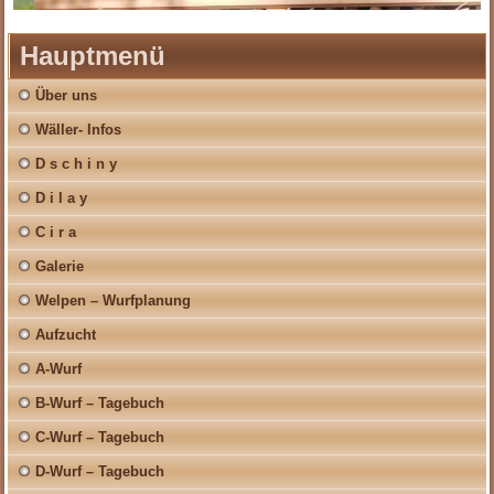
Hauptmenü
Über uns
Wäller- Infos
D s c h i n y
D i l a y
C i r a
Galerie
Welpen – Wurfplanung
Aufzucht
A-Wurf
B-Wurf – Tagebuch
C-Wurf – Tagebuch
D-Wurf – Tagebuch