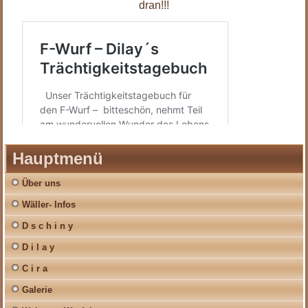
dran!!!
Hauptmenü
Über uns
Wäller- Infos
D s c h i n y
D i l a y
C i r a
Galerie