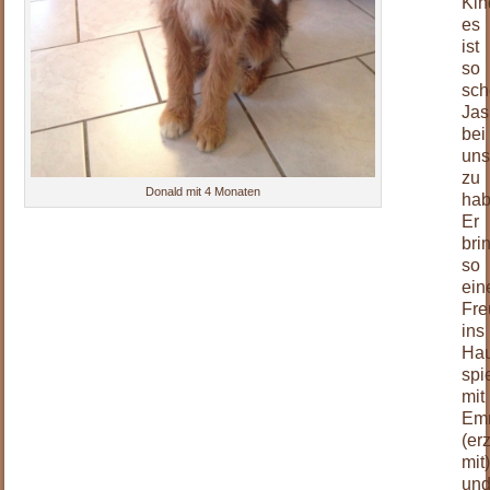
Kin
es
ist
so
sc
Jas
bei
un
zu
Donald mit 4 Monaten
hab
Er
bri
so
ein
Fre
ins
Ha
spie
mit
Em
(er
mit
un