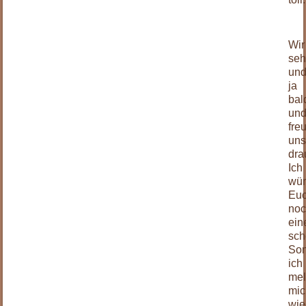
.
Wir
se
un
ja
bal
un
fre
un
dra
Ich
wü
Eu
no
ein
sc
Son
ich
me
mic
wie