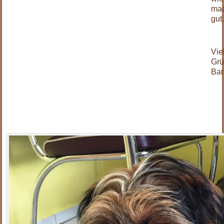
mac
gut
.
Vie
Gr
Bar
.
.
.