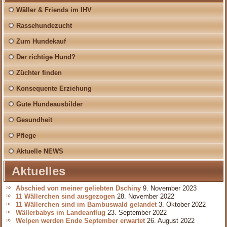
Wäller & Friends im IHV
Rassehundezucht
Zum Hundekauf
Der richtige Hund?
Züchter finden
Konsequente Erziehung
Gute Hundeausbilder
Gesundheit
Pflege
Aktuelle NEWS
Aktuelles
Abschied von meiner geliebten Dschiny
9. November 2023
11 Wällerchen sind ausgezogen
28. November 2022
11 Wällerchen sind im Bambuswald gelandet
3. Oktober 2022
Wällerbabys im Landeanflug
23. September 2022
Welpen werden Ende September erwartet
26. August 2022