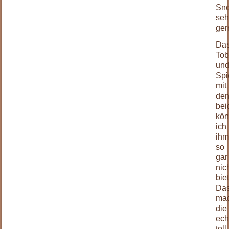
Sno
seh
ger
Da
To
un
Spi
mit
de
bei
kön
ich
ih
so
gar
nic
bie
Da
ma
die
ech
toll.