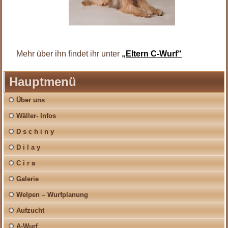
Mehr über ihn findet ihr unter
„
Eltern C-Wurf“
Hauptmenü
Über uns
Wäller- Infos
D s c h i n y
D i l a y
C i r a
Galerie
Welpen – Wurfplanung
Aufzucht
A-Wurf